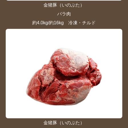
金猪豚（いのぶた）
バラ肉
約4.0kg/約16kg 冷凍・チルド
金猪豚（いのぶた）