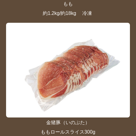
もも
約1.2kg/約18kg
冷凍
金猪豚（いのぶた）
ももロールスライス300g