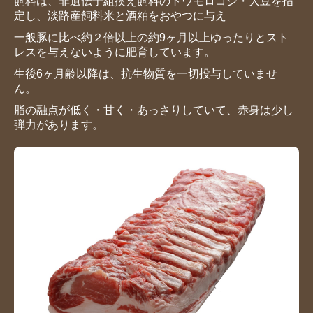
飼料は、非遺伝子組換え飼料のトウモロコシ・大豆を指
定し、淡路産飼料米と酒粕をおやつに与え
一般豚に比べ約２倍以上の約9ヶ月以上ゆったりとスト
レスを与えないように肥育しています。
生後6ヶ月齢以降は、抗生物質を一切投与していませ
ん。
脂の融点が低く・甘く・あっさりしていて、赤身は少し
弾力があります。