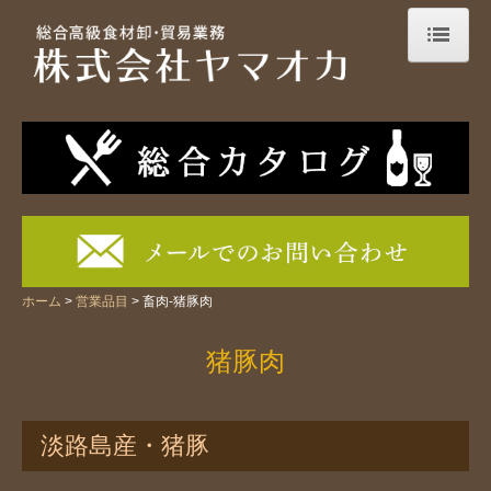
ホーム
会社案内
事業案内
設備紹介
営業品目
ホーム
営業品目
畜肉-猪豚肉
「ヤマオカ」の想い
猪豚肉
New items！
今月のFocus
淡路島産・猪豚