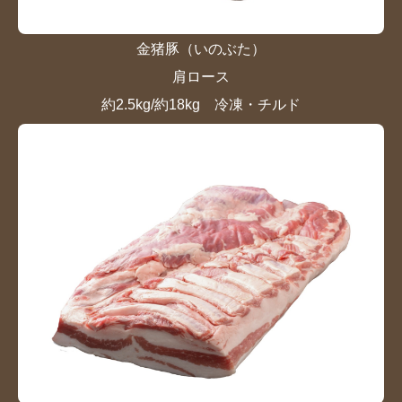
金猪豚（いのぶた）
肩ロース
約2.5kg/約18kg 冷凍・チルド