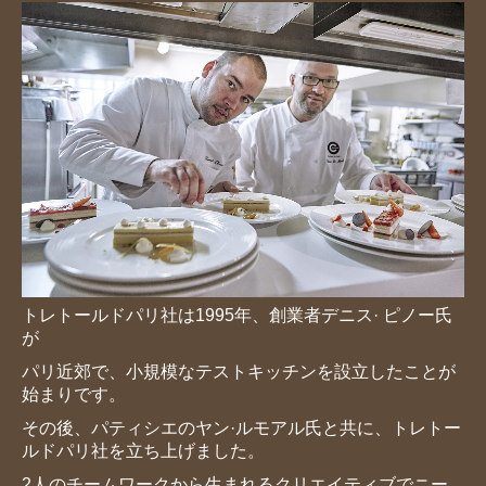
トレトールドパリ社は
1995年、創業者デニス· ピノー氏
が
パリ近郊で、小規模なテストキッチン
を設立したことが
始まりです。
その後、パティシエのヤン·ルモア
ル氏と共に、トレトー
ルドパリ社を立
ち上げました。
2人のチームワークか
ら生まれるクリエイティブでニー