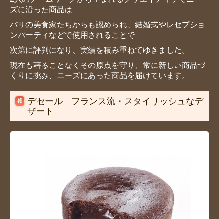
ズ
に沿った商品は
パリの美食家たち
からも認められ、結婚式やレセプ
ショ
ンパーティなどで
使用されるこ
とで
次第に評判になり、
実績を積み重ねてゆきました。
現在
も著ることなくその原点を守り、常
に新しい商品づ
くりに挑み、
ニーズ
にあった商品を届けています。
デセール フランス流・スタイリッシュなデ
ザート