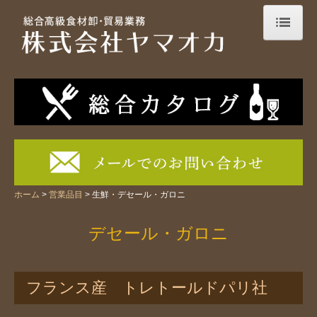
ホーム
会社案内
事業案内
設備紹介
営業品目
ホーム
営業品目
生鮮・デセール・ガロニ
「ヤマオカ」の想い
デセール・ガロニ
New items！
今月のFocus
フランス産 トレトールドパリ社