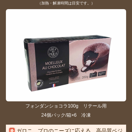
（加熱・解凍時間は目安です。）
フォンダンショコラ100g リテール用
24
個
パック
/箱×6
冷凍
ガロニ プロのニーズに応える、高品質ベジ