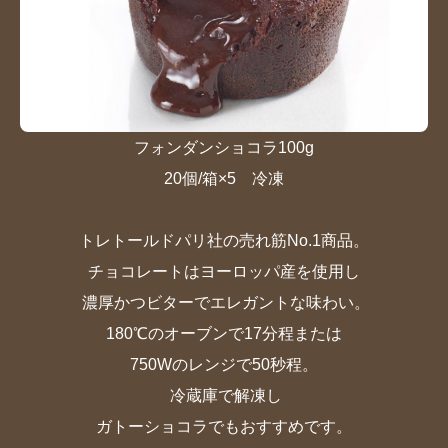
フォンダンショコラ100g
20
個
/箱×5 冷凍
トレトールドパリ社の売れ筋
No.1商品。
チョコレートはヨー
ロッパ産を使用し
濃厚かつビ
ターでエレガントな味わい。
180℃のオーブンで17分程また
は
750Wのレンジで50秒程。
冷
蔵庫で解凍し
ガ
トーショコラでもおすすめです
。